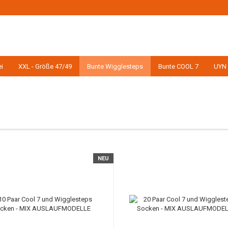
Wohnort
i
XXL - Größe 47/49
Bunte Wigglesteps
Bunte COOL 7
UYN 
Konto 
NEU
Passw