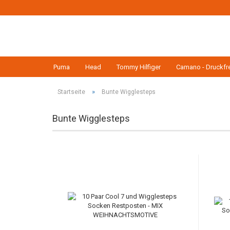
Puma
Head
Tommy Hilfiger
Camano - Druckfre
»
Startseite
Bunte Wigglesteps
Bunte Wigglesteps